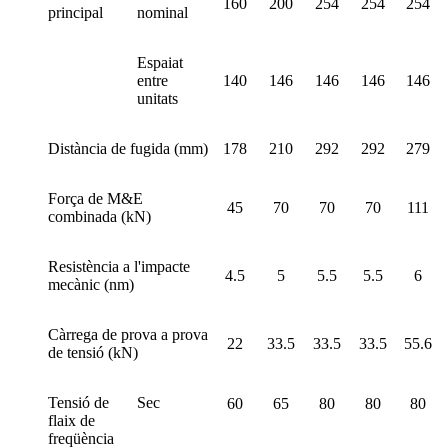
160
200
254
254
254
principal
nominal
Espaiat
entre
140
146
146
146
146
unitats
Distància de fugida (mm)
178
210
292
292
279
Força de M&E
45
70
70
70
111
combinada (kN)
Resistència a l'impacte
4.5
5
5.5
5.5
6
mecànic (nm)
Càrrega de prova a prova
22
33.5
33.5
33.5
55.6
de tensió (kN)
Tensió de
Sec
60
65
80
80
80
flaix de
freqüència