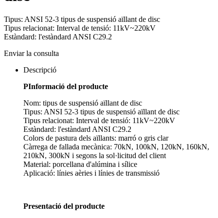
Tipus: ANSI 52-3 tipus de suspensió aïllant de disc
Tipus relacionat: Interval de tensió: 11kV~220kV
Estàndard: l'estàndard ANSI C29.2
Enviar la consulta
Descripció
P
Informació del producte
Nom: tipus de suspensió aïllant de disc
Tipus: ANSI 52-3 tipus de suspensió aïllant de disc
Tipus relacionat: Interval de tensió: 11kV~220kV
Estàndard: l'estàndard ANSI C29.2
Colors de pastura dels aïllants: marró o gris clar
Càrrega de fallada mecànica: 70kN, 100kN, 120kN, 160kN,
210kN, 300kN i segons la sol·licitud del client
Material: porcellana d'alúmina i sílice
Aplicació: línies aèries i línies de transmissió
Presentació del producte