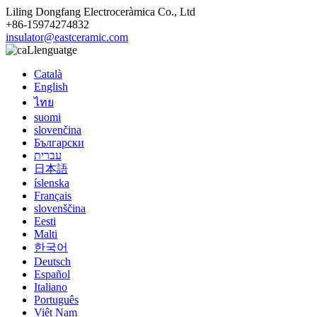
Liling Dongfang Electroceràmica Co., Ltd
+86-15974274832
insulator@eastceramic.com
Llenguatge
Català
English
ไทย
suomi
slovenčina
Български
עברית
日本語
íslenska
Français
slovenščina
Eesti
Malti
한국어
Deutsch
Español
Italiano
Português
Việt Nam