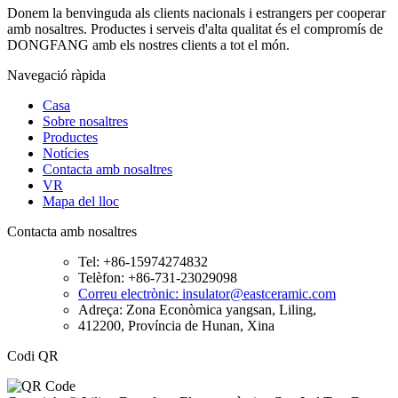
Donem la benvinguda als clients nacionals i estrangers per cooperar
amb nosaltres. Productes i serveis d'alta qualitat és el compromís de
DONGFANG amb els nostres clients a tot el món.
Navegació ràpida
Casa
Sobre nosaltres
Productes
Notícies
Contacta amb nosaltres
VR
Mapa del lloc
Contacta amb nosaltres
Tel: +86-15974274832
Telèfon: +86-731-23029098
Correu electrònic: insulator@eastceramic.com
Adreça: Zona Econòmica yangsan, Liling,
412200, Província de Hunan, Xina
Codi QR