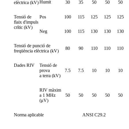
Humit
30
35
50
50
50
elèctrica (kV)
Tensió de
Pos
100
115
125
125
125
flaix d'impuls
crític (kV)
Neg
100
115
130
130
130
Tensió de punció de
80
90
110
110
110
freqüència elèctrica (kV)
Dades RIV
Tensió de
prova
7.5
7.5
10
10
10
a terra (kV)
RIV màxim
a 1 MHz
50
50
50
50
50
(μV)
Norma aplicable
ANSI C29.2