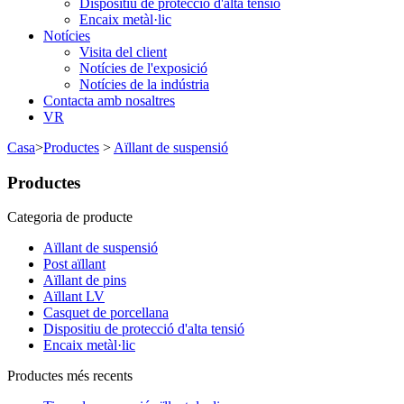
Dispositiu de protecció d'alta tensió
Encaix metàl·lic
Notícies
Visita del client
Notícies de l'exposició
Notícies de la indústria
Contacta amb nosaltres
VR
Casa
>
Productes
>
Aïllant de suspensió
Productes
Categoria de producte
Aïllant de suspensió
Post aïllant
Aïllant de pins
Aïllant LV
Casquet de porcellana
Dispositiu de protecció d'alta tensió
Encaix metàl·lic
Productes més recents