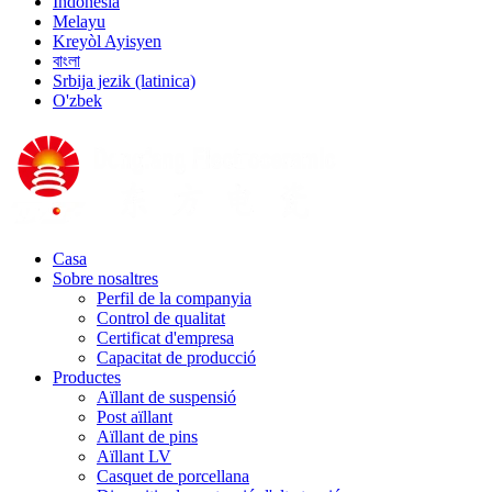
Indonesia
Melayu
Kreyòl Ayisyen
বাংলা
Srbija jezik (latinica)
O'zbek
Casa
Sobre nosaltres
Perfil de la companyia
Control de qualitat
Certificat d'empresa
Capacitat de producció
Productes
Aïllant de suspensió
Post aïllant
Aïllant de pins
Aïllant LV
Casquet de porcellana