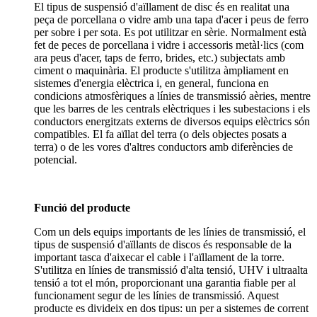
El tipus de suspensió d'aïllament de disc és en realitat una
peça de porcellana o vidre amb una tapa d'acer i peus de ferro
per sobre i per sota. Es pot utilitzar en sèrie. Normalment està
fet de peces de porcellana i vidre i accessoris metàl·lics (com
ara peus d'acer, taps de ferro, brides, etc.) subjectats amb
ciment o maquinària. El producte s'utilitza àmpliament en
sistemes d'energia elèctrica i, en general, funciona en
condicions atmosfèriques a línies de transmissió aèries, mentre
que les barres de les centrals elèctriques i les subestacions i els
conductors energitzats externs de diversos equips elèctrics són
compatibles. El fa aïllat del terra (o dels objectes posats a
terra) o de les vores d'altres conductors amb diferències de
potencial.
Funció del producte
Com un dels equips importants de les línies de transmissió, el
tipus de suspensió d'aïllants de discos és responsable de la
important tasca d'aixecar el cable i l'aïllament de la torre.
S'utilitza en línies de transmissió d'alta tensió, UHV i ultraalta
tensió a tot el món, proporcionant una garantia fiable per al
funcionament segur de les línies de transmissió. Aquest
producte es divideix en dos tipus: un per a sistemes de corrent