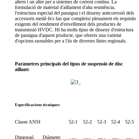
altern i un altre per a sistemes de corrent continu. La
formulació de material d'aïllament d'alta resistència,
l'estructura especial del paraigua i el disseny anticorrosió dels
accessoris metàl·lics fan que compleixi plenament els requisits
exigents del rendiment d'envelliment dels productes de
transmissió HVDC. Hi ha molts tipus de disseny d'estructura
de paraigua d'aquest producte, que ofereix una varietat
d'opcions raonables per a l'ús de diverses línies regionals.
Paràmetres principals del tipus de suspensió de disc
aïllant:
Especificacions tècniques:
Classe ANSI
52-1
52-2
52-3
52-4
52-5
Dimensió
Diàmetre