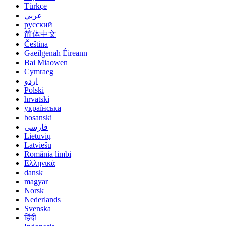
Türkçe
عربي
русский
简体中文
Čeština
Gaeilgenah Éireann
Bai Miaowen
Cymraeg
اردو
Polski
hrvatski
українська
bosanski
فارسی
Lietuvių
Latviešu
România limbi
Ελληνικά
dansk
magyar
Norsk
Nederlands
Svenska
हिंदी